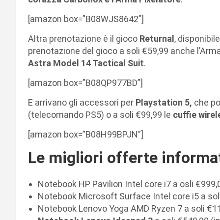
[amazon box=”B08WJS8642″]
Altra prenotazione è il gioco
Returnal
, disponibil
prenotazione del gioco a soli €59,99 anche l’Arm
Astra Model 14 Tactical Suit
.
[amazon box=”B08QP977BD”]
E arrivano gli accessori per
Playstation 5,
che po
(telecomando PS5) o a soli €99,99 le
cuffie wire
[amazon box=”B08H99BPJN”]
Le migliori offerte informa
Notebook HP Pavilion Intel core i7 a osli €999
Notebook Microsoft Surface Intel core i5 a sol
Notebook Lenovo Yoga AMD Ryzen 7 a soli €11