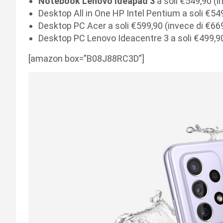
Notebook Lenovo Ideapad 3
a soli €549,90 (i
Desktop All in One HP Intel Pentium a soli €54
Desktop PC Acer a soli €599,90 (invece di €66
Desktop PC Lenovo Ideacentre 3 a soli €499,90
[amazon box=”B08J88RC3D”]