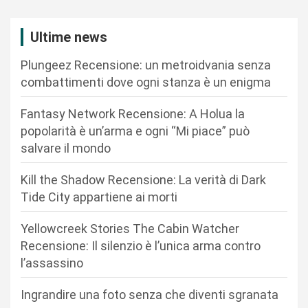
a
z
Ultime news
i
Plungeez Recensione: un metroidvania senza
o
combattimenti dove ogni stanza è un enigma
n
Fantasy Network Recensione: A Holua la
e
popolarità è un’arma e ogni “Mi piace” può
a
salvare il mondo
r
Kill the Shadow Recensione: La verità di Dark
t
Tide City appartiene ai morti
i
c
Yellowcreek Stories The Cabin Watcher
Recensione: Il silenzio è l’unica arma contro
o
l’assassino
l
i
Ingrandire una foto senza che diventi sgranata