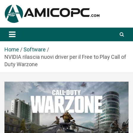
S
a
l
t
Novità Tecnologiche: Guide e News
Amicopc.com
a
a
l
Home
Software
c
NVIDIA rilascia nuovi driver per il Free to Play Call of
o
Duty Warzone
n
t
e
n
u
t
o