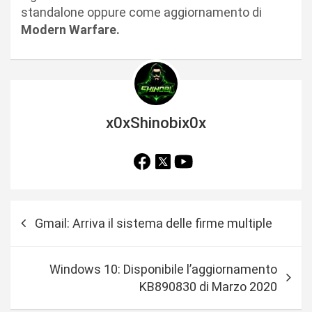
standalone oppure come aggiornamento di
Modern Warfare.
x0xShinobix0x
N
Gmail: Arriva il sistema delle firme multiple
a
v
Windows 10: Disponibile l’aggiornamento
i
KB890830 di Marzo 2020
g