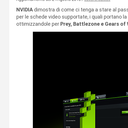
NVIDIA
dimostra di come ci tenga a stare al pa
per le schede video supportate, i quali portano l
ottimizzandole per
Prey, Battlezone e Gears of