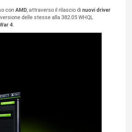
sso con
AMD
, attraverso il rilascio di
nuovi driver
a versione delle stesse alla 382.05 WHQL
 War 4
.