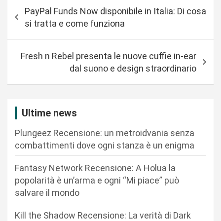
N
PayPal Funds Now disponibile in Italia: Di cosa
a
si tratta e come funziona
v
i
Fresh n Rebel presenta le nuove cuffie in-ear
g
dal suono e design straordinario
a
z
i
Ultime news
o
Plungeez Recensione: un metroidvania senza
n
combattimenti dove ogni stanza è un enigma
e
Fantasy Network Recensione: A Holua la
a
popolarità è un’arma e ogni “Mi piace” può
r
salvare il mondo
t
Kill the Shadow Recensione: La verità di Dark