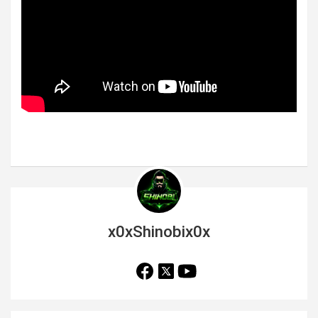
x0xShinobix0x