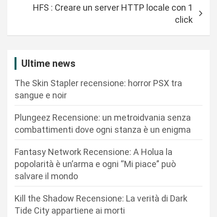
HFS : Creare un server HTTP locale con 1
i
click
g
a
z
Ultime news
i
The Skin Stapler recensione: horror PSX tra
o
sangue e noir
n
Plungeez Recensione: un metroidvania senza
e
combattimenti dove ogni stanza è un enigma
a
r
Fantasy Network Recensione: A Holua la
popolarità è un’arma e ogni “Mi piace” può
t
salvare il mondo
i
c
Kill the Shadow Recensione: La verità di Dark
Tide City appartiene ai morti
o