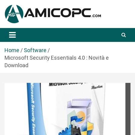
S
a
l
t
Novità Tecnologiche: Guide e News
Amicopc.com
a
a
l
Home
Software
c
Microsoft Security Essentials 4.0 : Novità e
o
Download
n
t
e
n
u
t
o