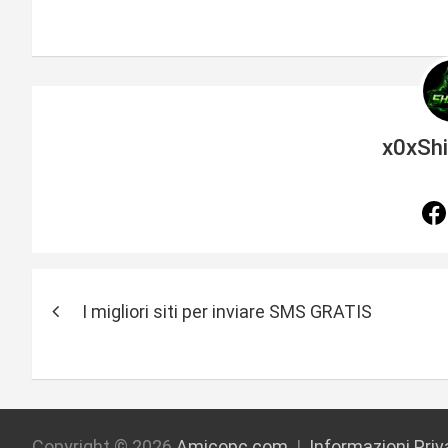
x0xSh
N
I migliori siti per inviare SMS GRATIS
a
v
i
Copyright © 2026
Amicopc.com
Informazioni Pri