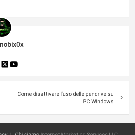
inobix0x
Come disattivare l’uso delle pendrive su
PC Windows
vacy
Chi siamo
Internet Marketing Services LLC