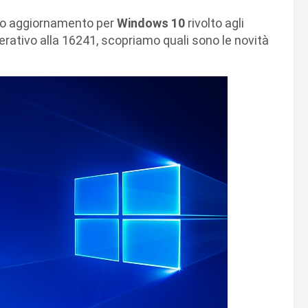
vo aggiornamento per
Windows 10
rivolto agli
erativo alla 16241, scopriamo quali sono le novità