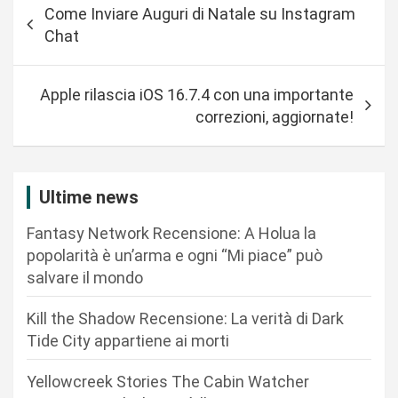
Come Inviare Auguri di Natale su Instagram
a
Chat
v
i
Apple rilascia iOS 16.7.4 con una importante
g
correzioni, aggiornate!
a
z
i
Ultime news
o
Fantasy Network Recensione: A Holua la
n
popolarità è un’arma e ogni “Mi piace” può
salvare il mondo
e
a
Kill the Shadow Recensione: La verità di Dark
r
Tide City appartiene ai morti
t
Yellowcreek Stories The Cabin Watcher
i