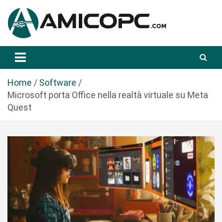
S
a
l
t
Novità Tecnologiche: Guide e News
Amicopc.com
a
a
l
Home
Software
c
Microsoft porta Office nella realtà virtuale su Meta
o
Quest
n
t
e
n
u
t
o