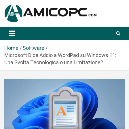
S
a
l
t
Novità Tecnologiche: Guide e News
Amicopc.com
a
a
l
Home
Software
c
Microsoft Dice Addio a WordPad su Windows 11:
o
Una Svolta Tecnologica o una Limitazione?
n
t
e
n
u
t
o