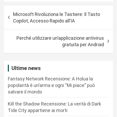
N
Microsoft Rivoluziona le Tastiere: Il Tasto
a
Copilot, Accesso Rapido all’IA
v
i
Perché utilizzare un’applicazione antivirus
g
gratuita per Android
a
z
i
Ultime news
o
Fantasy Network Recensione: A Holua la
n
popolarità è un’arma e ogni “Mi piace” può
salvare il mondo
e
a
Kill the Shadow Recensione: La verità di Dark
r
Tide City appartiene ai morti