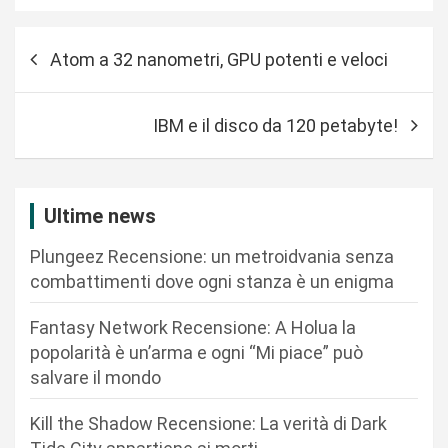
N
Atom a 32 nanometri, GPU potenti e veloci
a
v
IBM e il disco da 120 petabyte!
i
g
a
Ultime news
z
Plungeez Recensione: un metroidvania senza
i
combattimenti dove ogni stanza è un enigma
o
n
Fantasy Network Recensione: A Holua la
popolarità è un’arma e ogni “Mi piace” può
e
salvare il mondo
a
r
Kill the Shadow Recensione: La verità di Dark