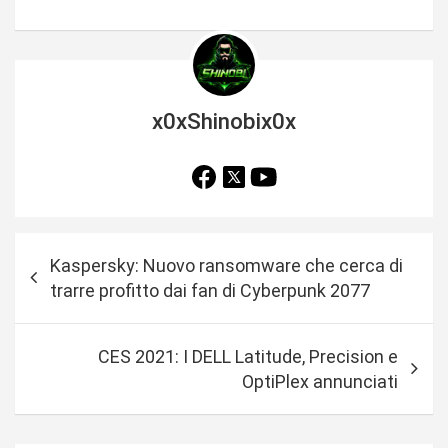
x0xShinobix0x
N
Kaspersky: Nuovo ransomware che cerca di
a
trarre profitto dai fan di Cyberpunk 2077
v
i
CES 2021: I DELL Latitude, Precision e
g
OptiPlex annunciati
a
z