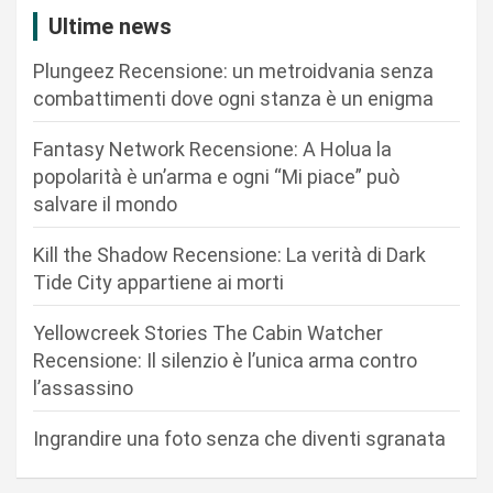
i
Ultime news
o
Plungeez Recensione: un metroidvania senza
n
combattimenti dove ogni stanza è un enigma
e
Fantasy Network Recensione: A Holua la
a
popolarità è un’arma e ogni “Mi piace” può
r
salvare il mondo
t
Kill the Shadow Recensione: La verità di Dark
i
Tide City appartiene ai morti
c
Yellowcreek Stories The Cabin Watcher
o
Recensione: Il silenzio è l’unica arma contro
l
l’assassino
i
Ingrandire una foto senza che diventi sgranata