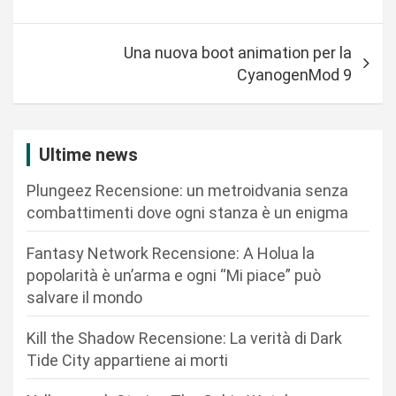
a
v
Una nuova boot animation per la
i
CyanogenMod 9
g
a
z
Ultime news
i
Plungeez Recensione: un metroidvania senza
o
combattimenti dove ogni stanza è un enigma
n
Fantasy Network Recensione: A Holua la
e
popolarità è un’arma e ogni “Mi piace” può
a
salvare il mondo
r
Kill the Shadow Recensione: La verità di Dark
t
Tide City appartiene ai morti
i