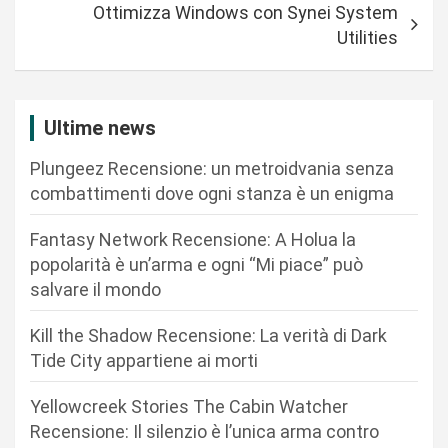
Ottimizza Windows con Synei System
i
Utilities
g
a
z
Ultime news
i
Plungeez Recensione: un metroidvania senza
o
combattimenti dove ogni stanza è un enigma
n
Fantasy Network Recensione: A Holua la
e
popolarità è un’arma e ogni “Mi piace” può
a
salvare il mondo
r
Kill the Shadow Recensione: La verità di Dark
t
Tide City appartiene ai morti
i
c
Yellowcreek Stories The Cabin Watcher
Recensione: Il silenzio è l’unica arma contro
o