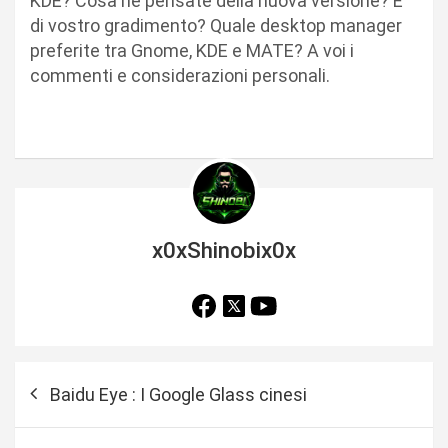
KDE? Cosa ne pensate della nuova versione? E’
di vostro gradimento? Quale desktop manager
preferite tra Gnome, KDE e MATE? A voi i
commenti e considerazioni personali.
x0xShinobix0x
N
Baidu Eye : I Google Glass cinesi
a
v