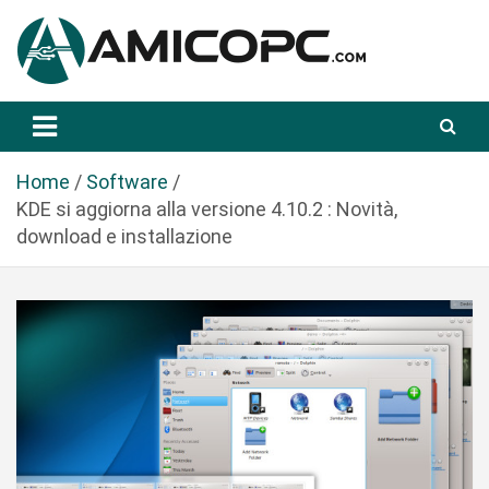
S
a
l
t
Novità Tecnologiche: Guide e News
Amicopc.com
a
a
l
Home
Software
c
KDE si aggiorna alla versione 4.10.2 : Novità,
o
download e installazione
n
t
e
n
u
t
o