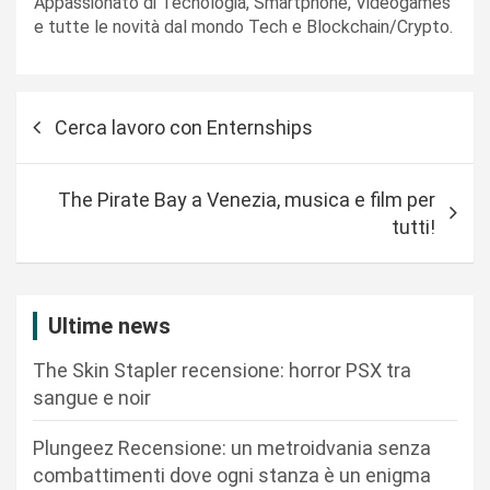
Appassionato di Tecnologia, Smartphone, Videogames
e tutte le novità dal mondo Tech e Blockchain/Crypto.
N
Cerca lavoro con Enternships
a
v
The Pirate Bay a Venezia, musica e film per
i
tutti!
g
a
z
Ultime news
i
The Skin Stapler recensione: horror PSX tra
o
sangue e noir
n
Plungeez Recensione: un metroidvania senza
e
combattimenti dove ogni stanza è un enigma