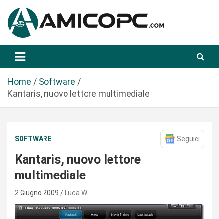
S
a
l
t
Novità Tecnologiche: Guide e News
Amicopc.com
a
a
l
Home
Software
c
Kantaris, nuovo lettore multimediale
o
n
t
SOFTWARE
Seguici
e
n
Kantaris, nuovo lettore
u
multimediale
t
o
2 Giugno 2009
Luca W.