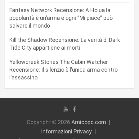
a
r
Fantasy Network Recensione: A Holua la
popolarità è un’arma e ogni “Mi piace” può
t
salvare il mondo
i
c
Kill the Shadow Recensione: La verità di Dark
Tide City appartiene ai morti
o
l
Yellowcreek Stories The Cabin Watcher
i
Recensione: Il silenzio è l’unica arma contro
l’assassino
Copyright © 2026
Amicopc.com
Informazioni Privacy