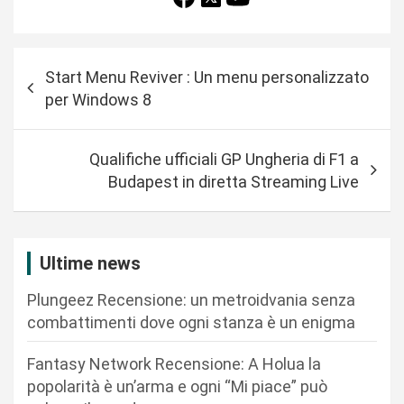
N
Start Menu Reviver : Un menu personalizzato
a
per Windows 8
v
i
Qualifiche ufficiali GP Ungheria di F1 a
g
Budapest in diretta Streaming Live
a
z
i
Ultime news
o
Plungeez Recensione: un metroidvania senza
n
combattimenti dove ogni stanza è un enigma
e
Fantasy Network Recensione: A Holua la
a
popolarità è un’arma e ogni “Mi piace” può