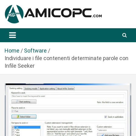
S
a
l
t
Novità Tecnologiche: Guide e News
Amicopc.com
a
a
l
Home
Software
c
Individuare i file contenenti determinate parole con
o
Infile Seeker
n
t
e
n
u
t
o