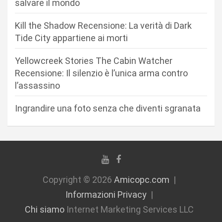
r
salvare il mondo
t
Kill the Shadow Recensione: La verità di Dark
i
Tide City appartiene ai morti
c
Yellowcreek Stories The Cabin Watcher
o
Recensione: Il silenzio è l’unica arma contro
l
l’assassino
i
Ingrandire una foto senza che diventi sgranata
Copyright © 2026
Amicopc.com
Informazioni Privacy
Chi siamo
Internet Marketing Services LLC