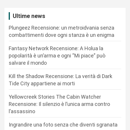
z
i
Ultime news
o
Plungeez Recensione: un metroidvania senza
n
combattimenti dove ogni stanza è un enigma
e
Fantasy Network Recensione: A Holua la
a
popolarità è un’arma e ogni “Mi piace” può
r
salvare il mondo
t
Kill the Shadow Recensione: La verità di Dark
i
Tide City appartiene ai morti
c
Yellowcreek Stories The Cabin Watcher
o
Recensione: Il silenzio è l’unica arma contro
l
l’assassino
i
Ingrandire una foto senza che diventi sgranata