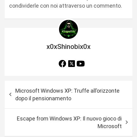
condividerle con noi attraverso un commento.
x0xShinobix0x
N
Microsoft Windows XP: Truffe all’orizzonte
a
dopo il pensionamento
v
i
Escape from Windows XP: Il nuovo gioco di
g
Microsoft
a