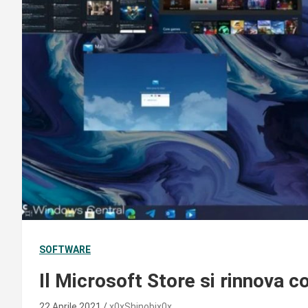
SOFTWARE
Il Microsoft Store si rinnova c
22 Aprile 2021
x0xShinobix0x