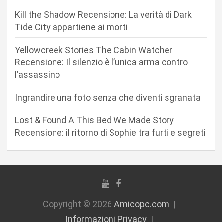
a
Kill the Shadow Recensione: La verità di Dark
r
Tide City appartiene ai morti
t
Yellowcreek Stories The Cabin Watcher
i
Recensione: Il silenzio è l’unica arma contro
c
l’assassino
o
Ingrandire una foto senza che diventi sgranata
l
i
Lost & Found A This Bed We Made Story
Recensione: il ritorno di Sophie tra furti e segreti
Copyright © 2026
Amicopc.com
Informazioni Privacy