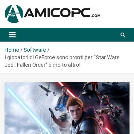
S
a
l
t
Novità Tecnologiche: Guide e News
Amicopc.com
a
a
l
Home
Software
c
I giocatori di GeForce sono pronti per “Star Wars
o
Jedi: Fallen Order” e molto altro!
n
t
e
n
u
t
o