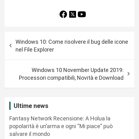
N
Windows 10: Come risolvere il bug delle icone
a
nel File Explorer
v
i
Windows 10 November Update 2019:
g
Processori compatibili, Novità e Download
a
z
i
Ultime news
o
Fantasy Network Recensione: A Holua la
n
popolarità è un’arma e ogni “Mi piace” può
salvare il mondo
e