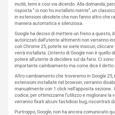
inutili, temi e cosi via dicendo. Alla domanda, per
risposta ” io non ho installato niente”, un classi
in estensioni obsolete che non fanno altro che ra
maniera automatica e silenziosa.
Google ha deciso di mettere un freno a questo, d
autorizzati dall’utente altrimenti non verranno ins
con Chrome 25, potete se siete insicuri, cliccare
verrà installata. L’intento di Google non è quello d
potere all’utente di decidere sul da farsi. Ci son
importante cambiamento ma come dice il detto m
Altro cambiamento che troveremo in Google 25, r
estensioni installate nel browser, verranno disabi
manualmente con 1 click nell’apposita sezione. In
codice, per ottimizzarne l’utilizzo e migliorare la v
verranno fixati alcuni fastidiosi bug, riscontrati d
Purtroppo, Google, non ha ancora comunicato quan