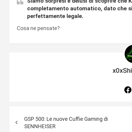
Siamo sorpresi e delusi di scoprire che 
completamento automatico, dato che si 
perfettamente legale.
Cosa ne pensate?
x0xSh
N
GSP 500: Le nuove Cuffie Gaming di
a
SENNHEISER