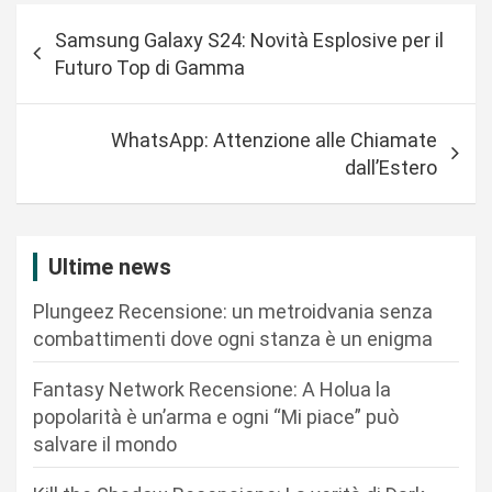
N
Samsung Galaxy S24: Novità Esplosive per il
a
Futuro Top di Gamma
v
i
WhatsApp: Attenzione alle Chiamate
g
dall’Estero
a
z
i
Ultime news
o
Plungeez Recensione: un metroidvania senza
n
combattimenti dove ogni stanza è un enigma
e
Fantasy Network Recensione: A Holua la
a
popolarità è un’arma e ogni “Mi piace” può
r
salvare il mondo
t