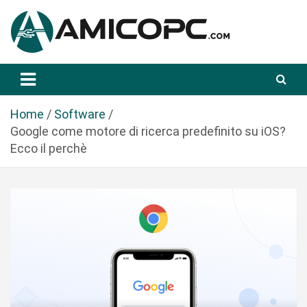
S
a
l
t
Novità Tecnologiche: Guide e News
Amicopc.com
a
a
l
Home
Software
c
Google come motore di ricerca predefinito su iOS?
o
Ecco il perchè
n
t
e
n
u
t
o