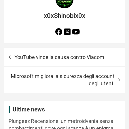
x0xShinobix0x
N
YouTube vince la causa contro Viacom
a
v
Microsoft migliora la sicurezza degli account
i
degli utenti
g
a
z
Ultime news
i
Plungeez Recensione: un metroidvania senza
o
combattimenti dove ogni stanza è un enigma