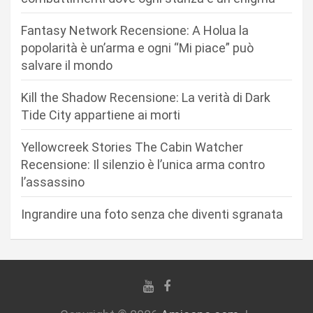
n
Fantasy Network Recensione: A Holua la
e
popolarità è un’arma e ogni “Mi piace” può
a
salvare il mondo
r
Kill the Shadow Recensione: La verità di Dark
t
Tide City appartiene ai morti
i
c
Yellowcreek Stories The Cabin Watcher
Recensione: Il silenzio è l’unica arma contro
o
l’assassino
l
i
Ingrandire una foto senza che diventi sgranata