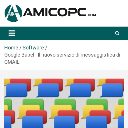
S
a
l
t
Novità Tecnologiche: Guide e News
Amicopc.com
a
a
l
Home
Software
c
Google Babel : Il nuovo servizio di messaggistica di
o
GMAIL
n
t
e
n
u
t
o