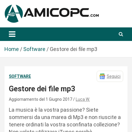
S
a
l
t
Novità Tecnologiche: Guide e News
Amicopc.com
a
a
l
Home
Software
Gestore dei file mp3
c
o
n
SOFTWARE
Seguici
t
e
Gestore dei file mp3
n
u
Aggiornamento del 1 Giugno 2017
Luca W.
t
La musica è la vostra passione? Siete
o
sommersi da una marea di Mp3 e non riuscite a
tenere ordinati la vostra sconfinata collezione?
Non volete utilizzare iTunes perchè