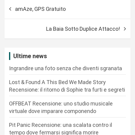
N
amAze, GPS Gratuito
a
v
La Baia Sotto Duplice Attacco!
i
g
a
Ultime news
z
Ingrandire una foto senza che diventi sgranata
i
o
Lost & Found A This Bed We Made Story
n
Recensione: il ritorno di Sophie tra furti e segreti
e
OFFBEAT Recensione: uno studio musicale
a
virtuale dove imparare componendo
r
Pit Panic Recensione: una scalata contro il
t
tempo dove fermarsi significa morire