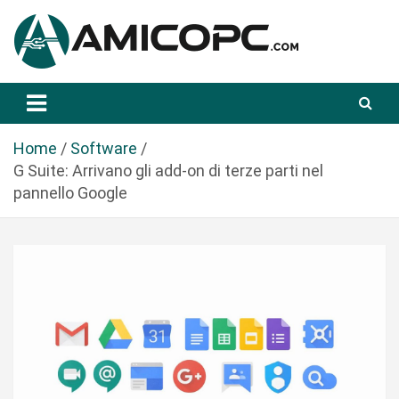
S
a
l
t
Novità Tecnologiche: Guide e News
Amicopc.com
a
a
l
Home
Software
c
G Suite: Arrivano gli add-on di terze parti nel
o
pannello Google
n
t
e
n
u
t
o