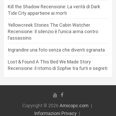
a
Kill the Shadow Recensione: La verità di Dark
r
Tide City appartiene ai morti
t
Yellowcreek Stories The Cabin Watcher
i
Recensione: Il silenzio è l’unica arma contro
c
l’assassino
o
Ingrandire una foto senza che diventi sgranata
l
i
Lost & Found A This Bed We Made Story
Recensione: il ritorno di Sophie tra furti e segreti
Copyright © 2026
Amicopc.com
Informazioni Privacy