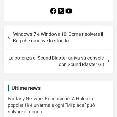
N
Windows 7 e Windows 10: Come risolvere il
a
Bug che rimuove lo sfondo
v
i
La potenza di Sound Blaster arriva su console
g
con Sound Blaster G3
a
z
i
Ultime news
o
Fantasy Network Recensione: A Holua la
n
popolarità è un’arma e ogni “Mi piace” può
salvare il mondo
e