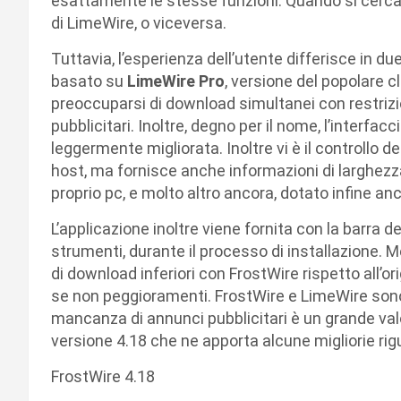
esattamente le stesse funzioni. Quando si cerca u
di LimeWire, o viceversa.
Tuttavia, l’esperienza dell’utente differisce in due
basato su
LimeWire Pro
, versione del popolare c
preoccuparsi di download simultanei con restriz
pubblicitari. Inoltre, degno per il nome, l’interfac
leggermente migliorata. Inoltre vi è il controllo d
host, ma fornisce anche informazioni di larghezza 
proprio pc, e molto altro ancora, dotato infine anc
L’applicazione inoltre viene fornita con la barra 
strumenti, durante il processo di installazione
di download inferiori con FrostWire rispetto all’o
se non peggioramenti. FrostWire e LimeWire sono 
mancanza di annunci pubblicitari è un grande valo
versione 4.18 che ne apporta alcune migliorie rig
FrostWire 4.18