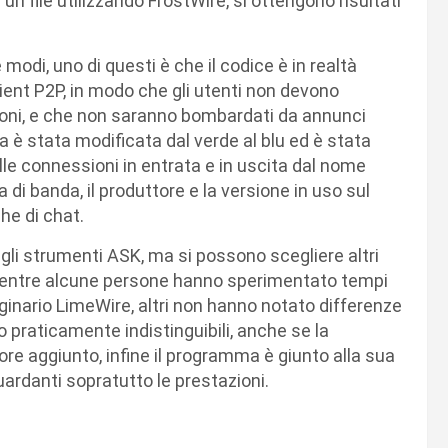
n file utilizzando FrostWire, si ottengono risultati
 modi, uno di questi è che il codice è in realtà
lient P2P, in modo che gli utenti non devono
ioni, e che non saranno bombardati da annunci
cia è stata modificata dal verde al blu ed è stata
elle connessioni in entrata e in uscita dal nome
di banda, il produttore e la versione in uso sul
he di chat.
degli strumenti ASK, ma si possono scegliere altri
. Mentre alcune persone hanno sperimentato tempi
riginario LimeWire, altri non hanno notato differenze
praticamente indistinguibili, anche se la
re aggiunto, infine il programma è giunto alla sua
uardanti sopratutto le prestazioni.