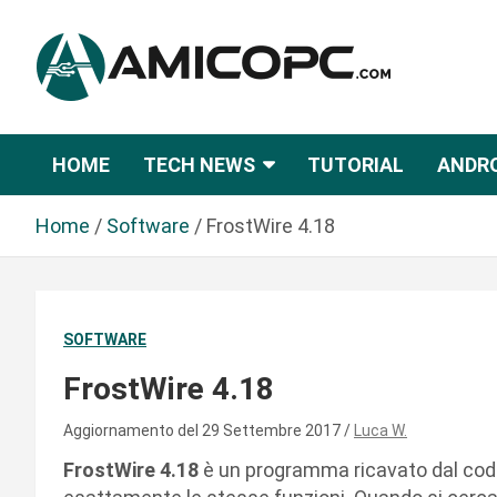
S
a
l
t
Novità Tecnologiche: Guide e News
Amicopc.com
a
a
HOME
TECH NEWS
TUTORIAL
ANDR
l
c
Home
Software
FrostWire 4.18
o
n
t
e
SOFTWARE
n
u
FrostWire 4.18
t
o
Aggiornamento del 29 Settembre 2017
Luca W.
FrostWire 4.18
è un programma ricavato dal codi