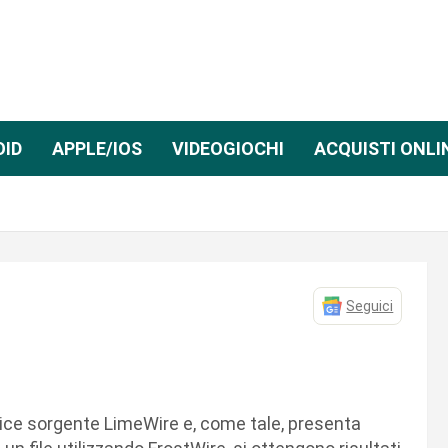
OID
APPLE/IOS
VIDEOGIOCHI
ACQUISTI ONLI
Seguici
ce sorgente LimeWire e, come tale, presenta