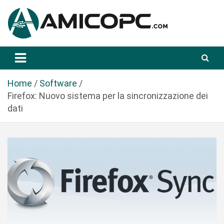
S
a
l
t
Novità Tecnologiche: Guide e News
Amicopc.com
a
a
l
Home
Software
c
Firefox: Nuovo sistema per la sincronizzazione dei
o
dati
n
t
e
n
u
t
o