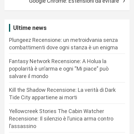
Google Chrome: Estensioni da evitare
g
a
z
Ultime news
i
Plungeez Recensione: un metroidvania senza
o
combattimenti dove ogni stanza è un enigma
n
Fantasy Network Recensione: A Holua la
e
popolarità è un’arma e ogni “Mi piace” può
a
salvare il mondo
r
Kill the Shadow Recensione: La verità di Dark
t
Tide City appartiene ai morti
i
c
Yellowcreek Stories The Cabin Watcher
Recensione: Il silenzio è l’unica arma contro
o
l’assassino
l