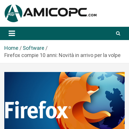
S
a
l
t
Novità Tecnologiche: Guide e News
Amicopc.com
a
a
l
Home
Software
c
Firefox compie 10 anni: Novità in arrivo per la volpe
o
n
t
e
n
u
t
o