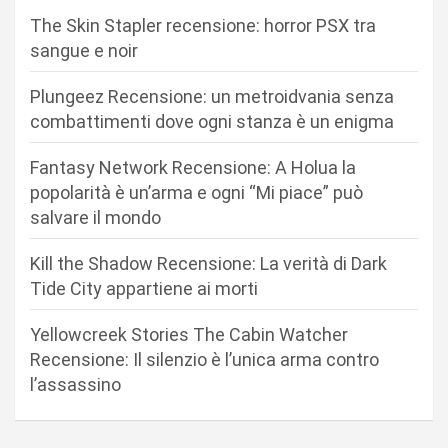
i
The Skin Stapler recensione: horror PSX tra
o
sangue e noir
n
Plungeez Recensione: un metroidvania senza
e
combattimenti dove ogni stanza è un enigma
a
r
Fantasy Network Recensione: A Holua la
popolarità è un’arma e ogni “Mi piace” può
t
salvare il mondo
i
c
Kill the Shadow Recensione: La verità di Dark
Tide City appartiene ai morti
o
l
Yellowcreek Stories The Cabin Watcher
i
Recensione: Il silenzio è l’unica arma contro
l’assassino