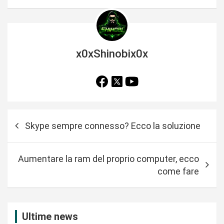
x0xShinobix0x
N
Skype sempre connesso? Ecco la soluzione
a
v
Aumentare la ram del proprio computer, ecco
i
come fare
g
a
z
Ultime news