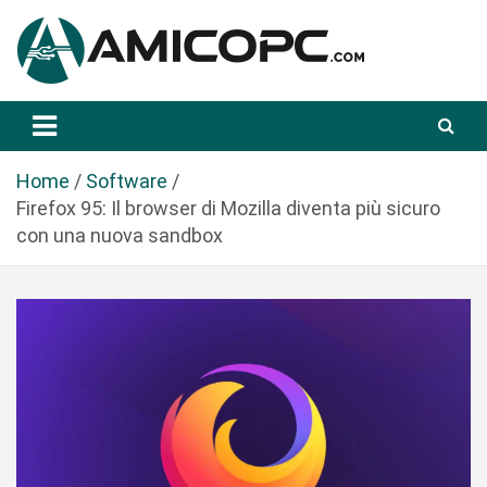
S
a
l
t
Novità Tecnologiche: Guide e News
Amicopc.com
a
a
l
Home
Software
c
Firefox 95: Il browser di Mozilla diventa più sicuro
o
con una nuova sandbox
n
t
e
n
u
t
o