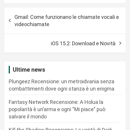
N
Gmail: Come funzionano le chiamate vocali e
a
videochiamate
v
i
iOS 15.2: Download e Novità
g
a
z
Ultime news
i
Plungeez Recensione: un metroidvania senza
o
combattimenti dove ogni stanza è un enigma
n
Fantasy Network Recensione: A Holua la
e
popolarità è un’arma e ogni “Mi piace” può
a
salvare il mondo
r
Kill the Shadow Recensione: La verità di Dark