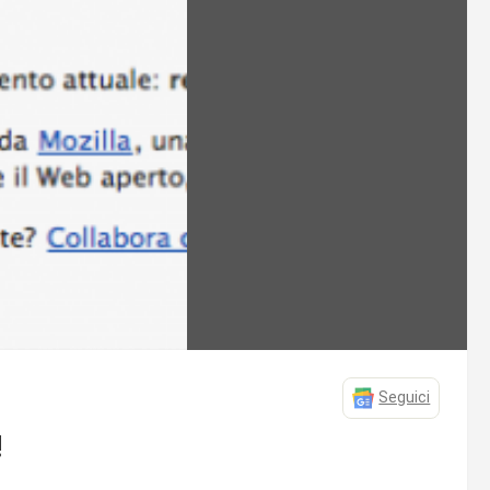
Seguici
!