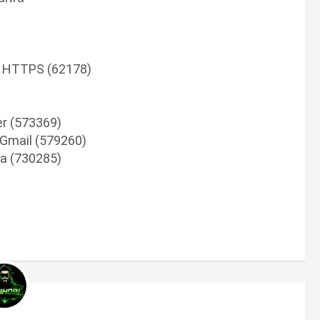
ti HTTPS (62178)
er (573369)
n Gmail (579260)
a (730285)