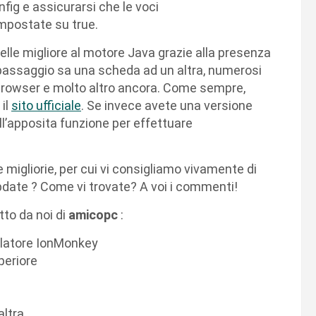
nfig e assicurarsi che le voci
mpostate su true.
elle migliore al motore Java grazie alla presenza
 passaggio sa una scheda ad un altra, numerosi
 browser e molto altro ancora. Come sempre,
 il
sito ufficiale
. Se invece avete una versione
ll’apposita funzione per effettuare
migliorie, per cui vi consigliamo vivamente di
pdate ? Come vi trovate? A voi i commenti!
tto da noi di
amicopc
:
pilatore IonMonkey
periore
altra