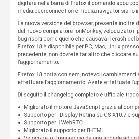
digitare nella barra di Frefox il comando about:co
media.peerconnection e media.navigator siano i
La nuova versione del browser, presenta inoltre d
del nuovo compilatore IonMonkey, velocizzato il
bug risolti come quello che causava il crash del
Firefox 18 è disponibile per PC, Mac, Linux presso
precedente, non dovrete far altro che cliccare su
l’aggiornamento.
Firefox 18 porta con sem, notevoli cambiamenti e 
effettuare l’aggiornamento. Avete effettuate l’u
Di seguito il changelog completo e ufficiale trado
Migliorato il motore JavaScript grazie al com
Supporto per i Display Retina su OS X10.7 e su
Supporto per il WebRTC
Migliorato il supporto per l’HTML
Velocizzato il passaggio da una scheda ad un 