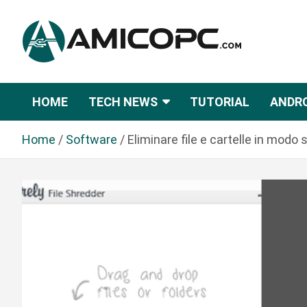
S
a
l
t
Novità Tecnologiche: Guide e News
Amicopc.com
a
a
HOME
TECH NEWS
TUTORIAL
ANDR
l
c
Home
Software
Eliminare file e cartelle in modo
o
n
t
e
n
u
t
o