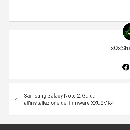
x0xSh
N
Samsung Galaxy Note 2: Guida
a
all’installazione del firmware XXUEMK4
v
i