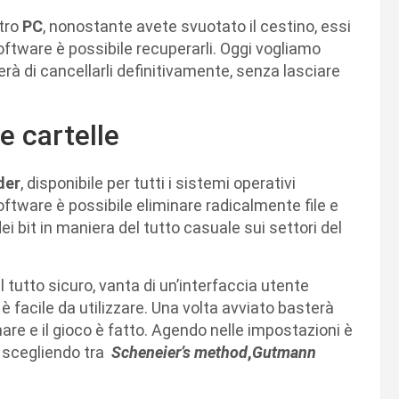
stro
PC
, nonostante avete svuotato il cestino, essi
oftware è possibile recuperarli. Oggi vogliamo
rà di cancellarli definitivamente, senza lasciare
e cartelle
der
, disponibile per tutti i sistemi operativi
oftware è possibile eliminare radicalmente file e
ei bit in maniera del tutto casuale sui settori del
tutto sicuro, vanta di un’interfaccia utente
facile da utilizzare. Una volta avviato basterà
inare e il gioco è fatto. Agendo nelle impostazioni è
o, scegliendo tra
Scheneier’s method
,
Gutmann