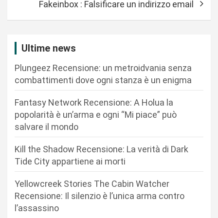
Fakeinbox : Falsificare un indirizzo email
g
a
z
Ultime news
i
Plungeez Recensione: un metroidvania senza
o
combattimenti dove ogni stanza è un enigma
n
Fantasy Network Recensione: A Holua la
e
popolarità è un’arma e ogni “Mi piace” può
a
salvare il mondo
r
Kill the Shadow Recensione: La verità di Dark
t
Tide City appartiene ai morti
i
c
Yellowcreek Stories The Cabin Watcher
Recensione: Il silenzio è l’unica arma contro
o
l’assassino
l