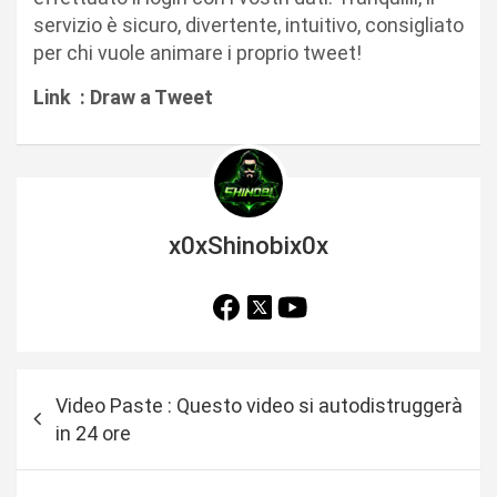
servizio è sicuro, divertente, intuitivo, consigliato
per chi vuole animare i proprio tweet!
Link : Draw a Tweet
x0xShinobix0x
N
Video Paste : Questo video si autodistruggerà
a
in 24 ore
v
i