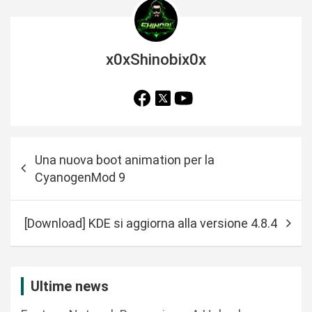
x0xShinobix0x
N
Una nuova boot animation per la
a
CyanogenMod 9
v
i
[Download] KDE si aggiorna alla versione 4.8.4
g
a
z
Ultime news
i