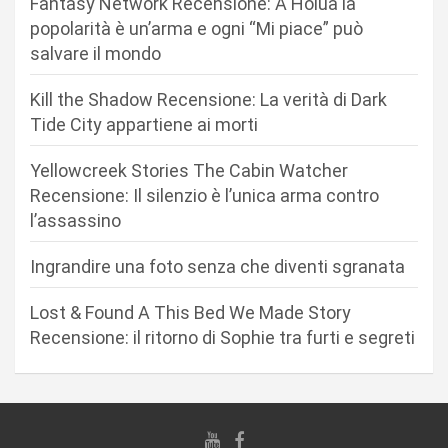
Fantasy Network Recensione: A Holua la
o
popolarità è un’arma e ogni “Mi piace” può
n
salvare il mondo
e
Kill the Shadow Recensione: La verità di Dark
a
Tide City appartiene ai morti
r
Yellowcreek Stories The Cabin Watcher
t
Recensione: Il silenzio è l’unica arma contro
i
l’assassino
c
Ingrandire una foto senza che diventi sgranata
o
l
Lost & Found A This Bed We Made Story
i
Recensione: il ritorno di Sophie tra furti e segreti