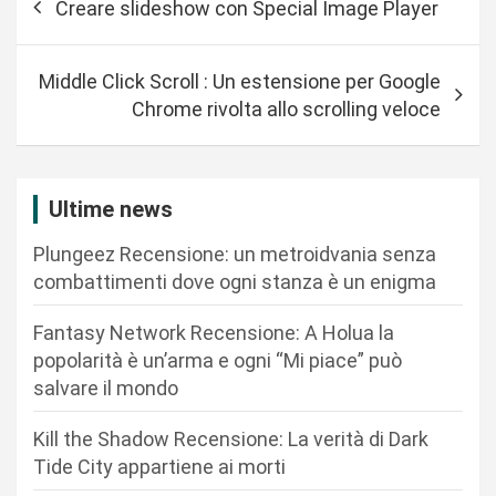
Creare slideshow con Special Image Player
a
v
Middle Click Scroll : Un estensione per Google
i
Chrome rivolta allo scrolling veloce
g
a
z
Ultime news
i
Plungeez Recensione: un metroidvania senza
o
combattimenti dove ogni stanza è un enigma
n
Fantasy Network Recensione: A Holua la
e
popolarità è un’arma e ogni “Mi piace” può
a
salvare il mondo
r
Kill the Shadow Recensione: La verità di Dark
t
Tide City appartiene ai morti
i