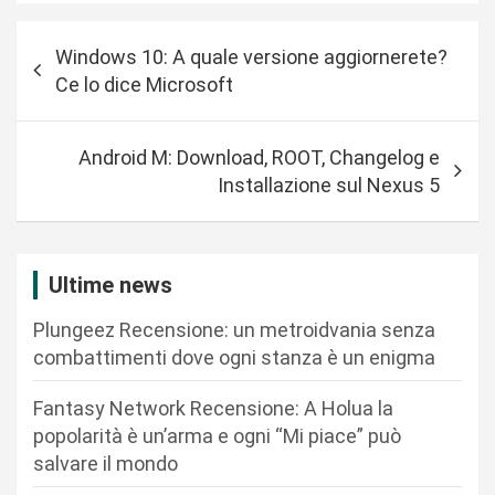
N
Windows 10: A quale versione aggiornerete?
a
Ce lo dice Microsoft
v
i
Android M: Download, ROOT, Changelog e
g
Installazione sul Nexus 5
a
z
i
Ultime news
o
Plungeez Recensione: un metroidvania senza
n
combattimenti dove ogni stanza è un enigma
e
Fantasy Network Recensione: A Holua la
a
popolarità è un’arma e ogni “Mi piace” può
r
salvare il mondo