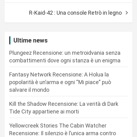
v
R-Kaid-42 : Una console Retrò in legno
i
g
a
Ultime news
z
Plungeez Recensione: un metroidvania senza
i
combattimenti dove ogni stanza è un enigma
o
n
Fantasy Network Recensione: A Holua la
popolarità è un’arma e ogni “Mi piace” può
e
salvare il mondo
a
r
Kill the Shadow Recensione: La verità di Dark
Tide City appartiene ai morti
t
i
Yellowcreek Stories The Cabin Watcher
c
Recensione: Il silenzio è l’unica arma contro