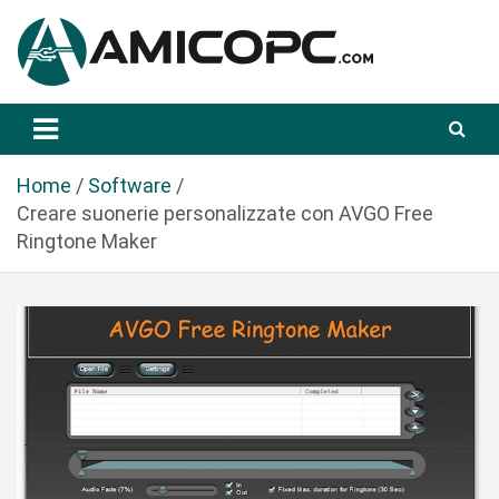
S
a
l
t
Novità Tecnologiche: Guide e News
Amicopc.com
a
a
l
Home
Software
c
Creare suonerie personalizzate con AVGO Free
o
Ringtone Maker
n
t
e
n
u
t
o