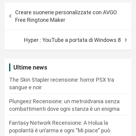
N
Creare suonerie personalizzate con AVGO
a
Free Ringtone Maker
v
i
Hyper : YouTube a portata di Windows 8
g
a
z
Ultime news
i
The Skin Stapler recensione: horror PSX tra
o
sangue e noir
n
Plungeez Recensione: un metroidvania senza
e
combattimenti dove ogni stanza è un enigma
a
r
Fantasy Network Recensione: A Holua la
popolarità è un’arma e ogni “Mi piace” può
t