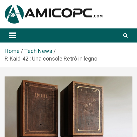
S
a
l
t
Novità Tecnologiche: Guide e News
Amicopc.com
a
a
l
Home
Tech News
c
R-Kaid-42 : Una console Retrò in legno
o
n
t
e
n
u
t
o