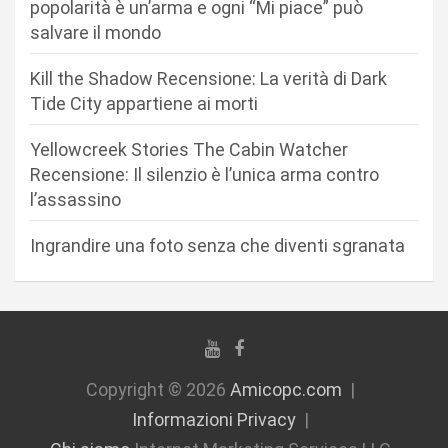
popolarità è un’arma e ogni “Mi piace” può
r
salvare il mondo
t
Kill the Shadow Recensione: La verità di Dark
i
Tide City appartiene ai morti
c
Yellowcreek Stories The Cabin Watcher
o
Recensione: Il silenzio è l’unica arma contro
l
l’assassino
i
Ingrandire una foto senza che diventi sgranata
Copyright © 2026
Amicopc.com
Informazioni Privacy