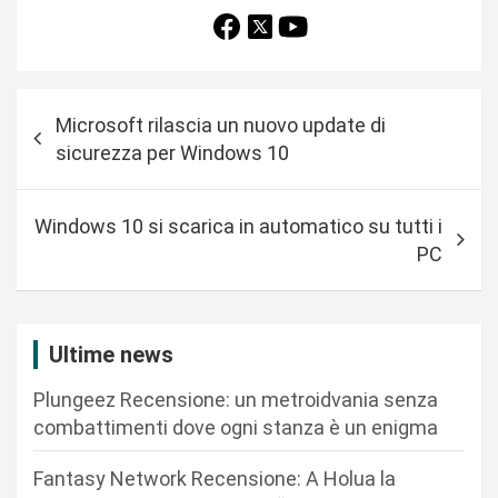
N
Microsoft rilascia un nuovo update di
a
sicurezza per Windows 10
v
i
Windows 10 si scarica in automatico su tutti i
g
PC
a
z
i
Ultime news
o
Plungeez Recensione: un metroidvania senza
n
combattimenti dove ogni stanza è un enigma
e
Fantasy Network Recensione: A Holua la
a