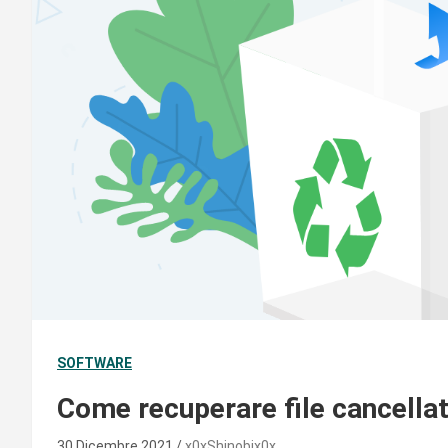
SOFTWARE
Come recuperare file cancella
30 Dicembre 2021
x0xShinobix0x