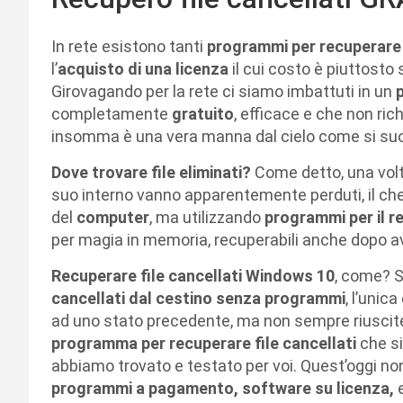
In rete esistono tanti
programmi per recuperare f
l’
acquisto di una licenza
il cui costo è piuttosto 
Girovagando per la rete ci siamo imbattuti in un
completamente
gratuito
, efficace e che non ric
insomma è una vera manna dal cielo come si suol
Dove trovare file eliminati?
Come detto, una vol
suo interno vanno apparentemente perduti, il che 
del
computer
, ma utilizzando
programmi per il re
per magia in memoria, recuperabili anche dopo av
Recuperare file cancellati Windows 10
, come? S
cancellati dal cestino senza programmi
, l’unic
ad uno stato precedente, ma non sempre riuscite 
programma per recuperare file cancellati
che si
abbiamo trovato e testato per voi. Quest’oggi no
programmi a pagamento, software su licenza,