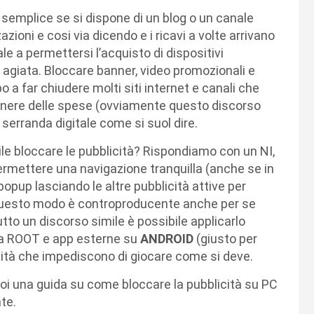
 semplice se si dispone di un blog o un canale
zazioni e cosi via dicendo e i ricavi a volte arrivano
ale a permettersi l’acquisto di dispositivi
a agiata. Bloccare banner, video promozionali e
 a far chiudere molti siti internet e canali che
nere delle spese (ovviamente questo discorso
 serranda digitale come si suol dire.
le bloccare le pubblicità? Rispondiamo con un NI,
permettere una navigazione tranquilla (anche se in
opup lasciando le altre pubblicità attive per
n questo modo è controproducente anche per se
 tutto un discorso simile è possibile applicarlo
e a ROOT e app esterne su
ANDROID
(giusto per
icità che impediscono di giocare come si deve.
i una guida su come bloccare la pubblicità su PC
te.