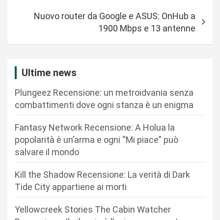
i
Nuovo router da Google e ASUS: OnHub a
g
1900 Mbps e 13 antenne
a
z
i
Ultime news
o
Plungeez Recensione: un metroidvania senza
n
combattimenti dove ogni stanza è un enigma
e
Fantasy Network Recensione: A Holua la
a
popolarità è un’arma e ogni “Mi piace” può
r
salvare il mondo
t
Kill the Shadow Recensione: La verità di Dark
i
Tide City appartiene ai morti
c
Yellowcreek Stories The Cabin Watcher
o