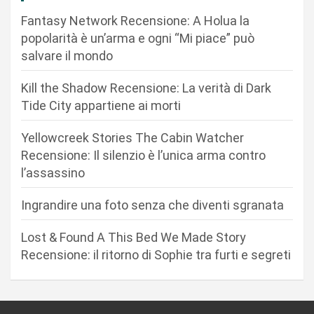
i
Fantasy Network Recensione: A Holua la
o
popolarità è un’arma e ogni “Mi piace” può
n
salvare il mondo
e
Kill the Shadow Recensione: La verità di Dark
a
Tide City appartiene ai morti
r
Yellowcreek Stories The Cabin Watcher
t
Recensione: Il silenzio è l’unica arma contro
i
l’assassino
c
Ingrandire una foto senza che diventi sgranata
o
l
Lost & Found A This Bed We Made Story
i
Recensione: il ritorno di Sophie tra furti e segreti