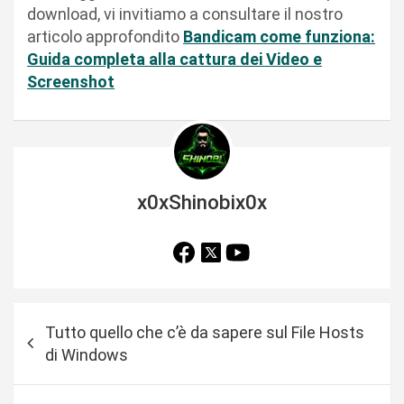
download, vi invitiamo a consultare il nostro
articolo approfondito
Bandicam come funziona:
Guida completa alla cattura dei Video e
Screenshot
x0xShinobix0x
N
Tutto quello che c’è da sapere sul File Hosts
a
di Windows
v
i