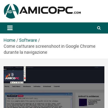
S
a
l
t
Novità Tecnologiche: Guide e News
Amicopc.com
a
a
l
Home
Software
c
Come catturare screenshoot in Google Chrome
o
durante la navigazione
n
t
e
n
u
t
o