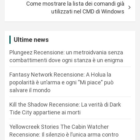
Come mostrare la lista dei comandi già
g
utilizzati nel CMD di Windows
a
z
i
Ultime news
o
Plungeez Recensione: un metroidvania senza
n
combattimenti dove ogni stanza è un enigma
e
Fantasy Network Recensione: A Holua la
a
popolarità è un’arma e ogni “Mi piace” può
r
salvare il mondo
t
Kill the Shadow Recensione: La verità di Dark
i
Tide City appartiene ai morti
c
Yellowcreek Stories The Cabin Watcher
o
Recensione: Il silenzio è l’unica arma contro
l