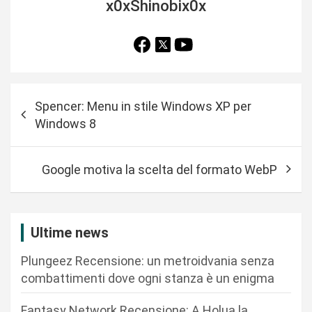
x0xShinobix0x
N
Spencer: Menu in stile Windows XP per
a
Windows 8
v
i
Google motiva la scelta del formato WebP
g
a
z
Ultime news
i
Plungeez Recensione: un metroidvania senza
o
combattimenti dove ogni stanza è un enigma
n
Fantasy Network Recensione: A Holua la