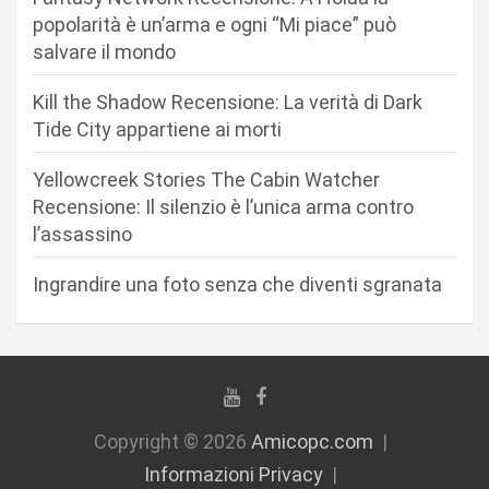
e
popolarità è un’arma e ogni “Mi piace” può
a
salvare il mondo
r
Kill the Shadow Recensione: La verità di Dark
t
Tide City appartiene ai morti
i
c
Yellowcreek Stories The Cabin Watcher
Recensione: Il silenzio è l’unica arma contro
o
l’assassino
l
i
Ingrandire una foto senza che diventi sgranata
Copyright © 2026
Amicopc.com
Informazioni Privacy