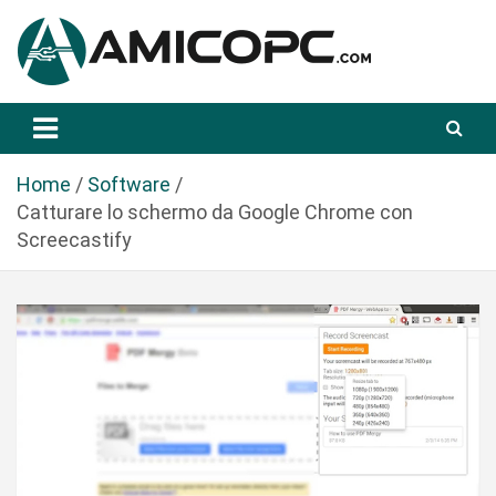
S
a
l
t
Novità Tecnologiche: Guide e News
Amicopc.com
a
a
l
Home
Software
c
Catturare lo schermo da Google Chrome con
o
Screecastify
n
t
e
n
u
t
o