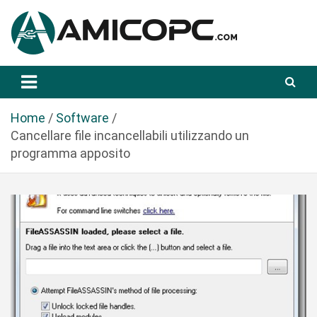
S
a
l
t
Novità Tecnologiche: Guide e News
Amicopc.com
a
a
l
Home
Software
c
Cancellare file incancellabili utilizzando un
o
programma apposito
n
t
e
n
u
t
o