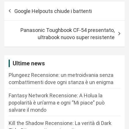
N
Google Helpouts chiude i battenti
a
v
Panasonic Toughbook CF-54 presentato,
i
ultrabook nuovo super resistente
g
a
z
Ultime news
i
Plungeez Recensione: un metroidvania senza
o
combattimenti dove ogni stanza è un enigma
n
Fantasy Network Recensione: A Holua la
e
popolarità è un’arma e ogni “Mi piace” può
a
salvare il mondo
r
Kill the Shadow Recensione: La verità di Dark
t