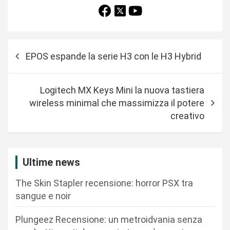
N
EPOS espande la serie H3 con le H3 Hybrid
a
v
Logitech MX Keys Mini la nuova tastiera
i
wireless minimal che massimizza il potere
g
creativo
a
z
i
Ultime news
o
The Skin Stapler recensione: horror PSX tra
n
sangue e noir
e
Plungeez Recensione: un metroidvania senza
a