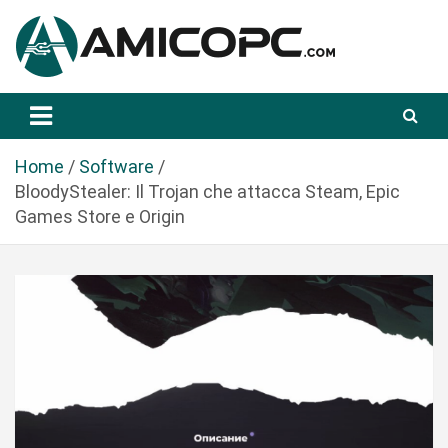
S
a
l
t
Novità Tecnologiche: Guide e News
Amicopc.com
a
a
l
Home
Software
c
BloodyStealer: Il Trojan che attacca Steam, Epic
o
Games Store e Origin
n
t
e
n
u
t
o