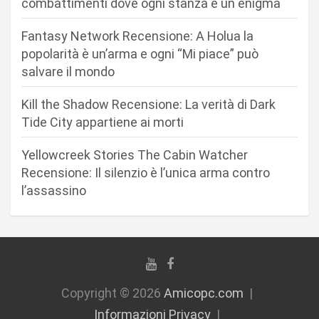
combattimenti dove ogni stanza è un enigma
r
Fantasy Network Recensione: A Holua la
t
popolarità è un’arma e ogni “Mi piace” può
i
salvare il mondo
c
Kill the Shadow Recensione: La verità di Dark
o
Tide City appartiene ai morti
l
i
Yellowcreek Stories The Cabin Watcher
Recensione: Il silenzio è l’unica arma contro
l’assassino
Copyright © 2026
Amicopc.com
Informazioni Privacy