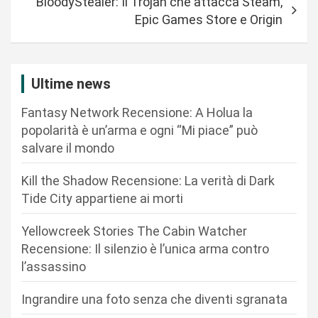
BloodyStealer: Il Trojan che attacca Steam,
g
Epic Games Store e Origin
a
z
i
Ultime news
o
Fantasy Network Recensione: A Holua la
n
popolarità è un’arma e ogni “Mi piace” può
salvare il mondo
e
a
Kill the Shadow Recensione: La verità di Dark
r
Tide City appartiene ai morti
t
Yellowcreek Stories The Cabin Watcher
i
Recensione: Il silenzio è l’unica arma contro
c
l’assassino
o
Ingrandire una foto senza che diventi sgranata
l