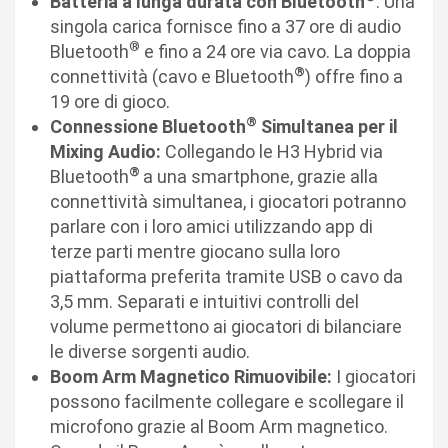
Batteria a lunga durata con Bluetooth
: Una
singola carica fornisce fino a 37 ore di audio
®
Bluetooth
e fino a 24 ore via cavo. La doppia
®
connettività (cavo e Bluetooth
) offre fino a
19 ore di gioco.
®
Connessione Bluetooth
Simultanea per il
Mixing Audio:
Collegando le H3 Hybrid via
®
Bluetooth
a una smartphone, grazie alla
connettività simultanea, i giocatori potranno
parlare con i loro amici utilizzando app di
terze parti mentre giocano sulla loro
piattaforma preferita tramite USB o cavo da
3,5 mm. Separati e intuitivi controlli del
volume permettono ai giocatori di bilanciare
le diverse sorgenti audio.
Boom Arm Magnetico Rimuovibile:
I giocatori
possono facilmente collegare e scollegare il
microfono grazie al Boom Arm magnetico.