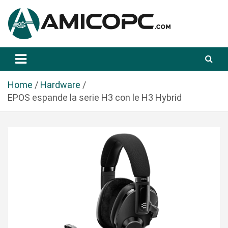
S
a
l
t
Novità Tecnologiche: Guide e News
Amicopc.com
a
a
l
Home
Hardware
c
EPOS espande la serie H3 con le H3 Hybrid
o
n
t
e
n
u
t
o