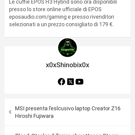
Le cuffie EPOS H3 Hybrid sono ora disponibili
presso lo store online ufficiale di EPOS
eposaudio.com/gaming e presso rivenditori
selezionati a un prezzo consigliato di 179 €.
x0xShinobix0x
N
MSI presenta l’eslcusivo laptop Creator Z16
a
Hiroshi Fujiwara
v
i