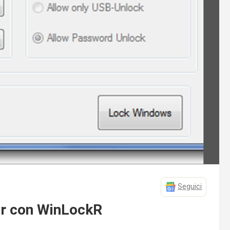
Seguici
er con WinLockR