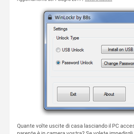
Quante volte uscite di casa lasciando il PC acc
parente è in camera vostra? Se volete impedirgli 