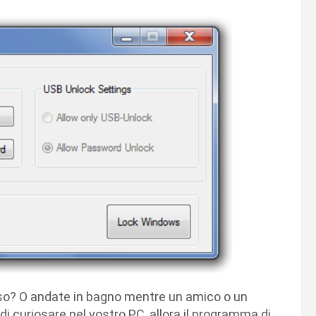
eso? O andate in bagno mentre un amico o un
di curiosare nel vostro PC, allora il programma di