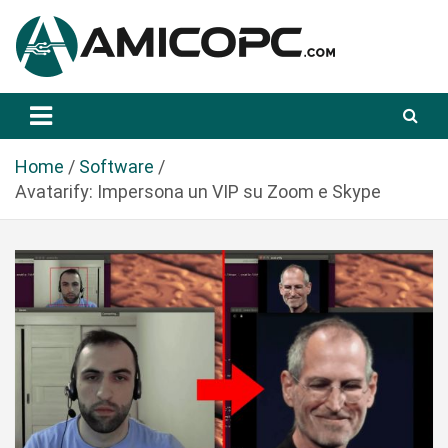
S
a
l
t
Novità Tecnologiche: Guide e News
Amicopc.com
a
a
l
Home
Software
c
Avatarify: Impersona un VIP su Zoom e Skype
o
n
t
e
n
u
t
o