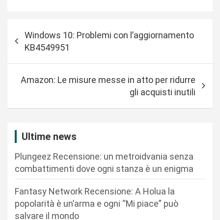
N
Windows 10: Problemi con l’aggiornamento
a
KB4549951
v
i
Amazon: Le misure messe in atto per ridurre
g
gli acquisti inutili
a
z
i
Ultime news
o
Plungeez Recensione: un metroidvania senza
n
combattimenti dove ogni stanza è un enigma
e
Fantasy Network Recensione: A Holua la
a
popolarità è un’arma e ogni “Mi piace” può
r
salvare il mondo