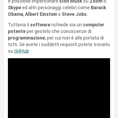
è possibile impersonare
Elon Musk
su
Zoom
o
Skype
ed altri personaggi celebri come
Barack
Obama
,
Albert Einstein
e
Steve Jobs
.
Tuttavia il
software
richiede sia un
computer
potente
per gestirlo che conoscenze di
programmazione
, per cui non è alla portata di
tutti. Se avete i suddetti requisiti potete trovarlo
su
GitHub