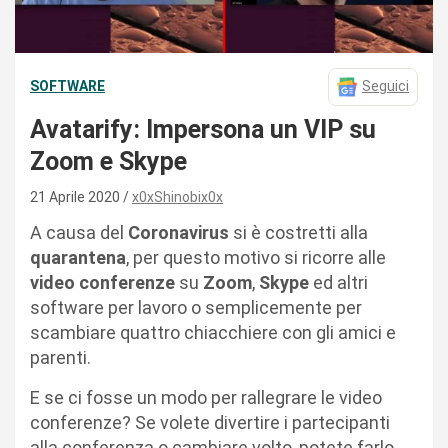
SOFTWARE
Seguici
Avatarify: Impersona un VIP su
Zoom e Skype
21 Aprile 2020
x0xShinobix0x
A causa del
Coronavirus
si è costretti alla
quarantena
, per questo motivo si ricorre alle
video conferenze
su
Zoom
,
Skype
ed altri
software per lavoro o semplicemente per
scambiare quattro chiacchiere con gli amici e
parenti.
E se ci fosse un modo per rallegrare le video
conferenze? Se volete divertire i partecipanti
alla conferenza o cambiare volto, potete farlo