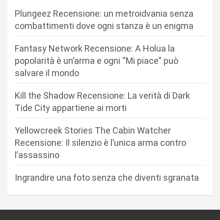
z
Plungeez Recensione: un metroidvania senza
i
combattimenti dove ogni stanza è un enigma
o
n
Fantasy Network Recensione: A Holua la
popolarità è un’arma e ogni “Mi piace” può
e
salvare il mondo
a
r
Kill the Shadow Recensione: La verità di Dark
Tide City appartiene ai morti
t
i
Yellowcreek Stories The Cabin Watcher
c
Recensione: Il silenzio è l’unica arma contro
l’assassino
o
l
Ingrandire una foto senza che diventi sgranata
i