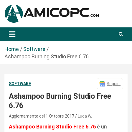
S
a
l
t
Novità Tecnologiche: Guide e News
Amicopc.com
a
a
l
Home
Software
c
Ashampoo Burning Studio Free 6.76
o
n
t
SOFTWARE
Seguici
e
n
Ashampoo Burning Studio Free
u
6.76
t
o
Aggiornamento del 1 Ottobre 2017
Luca W.
Ashampoo Burning Studio Free 6.76
è un