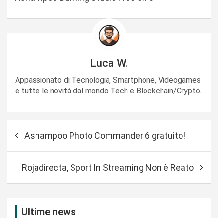
Luca W.
Appassionato di Tecnologia, Smartphone, Videogames
e tutte le novità dal mondo Tech e Blockchain/Crypto.
N
Ashampoo Photo Commander 6 gratuito!
a
v
Rojadirecta, Sport In Streaming Non è Reato
i
g
a
Ultime news