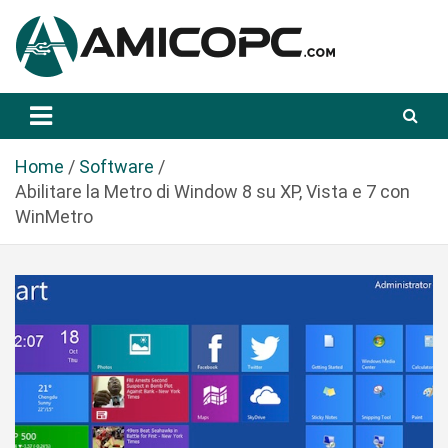
S
a
l
t
Novità Tecnologiche: Guide e News
Amicopc.com
a
a
l
Home
Software
c
Abilitare la Metro di Window 8 su XP, Vista e 7 con
o
WinMetro
n
t
e
n
u
t
o