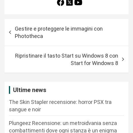
N
Gestire e proteggere le immagini con
a
Phototheca
v
i
Ripristinare il tasto Start su Windows 8 con
g
Start for Windows 8
a
z
i
Ultime news
o
The Skin Stapler recensione: horror PSX tra
n
sangue e noir
e
Plungeez Recensione: un metroidvania senza
a
combattimenti dove ogni stanza è un enigma