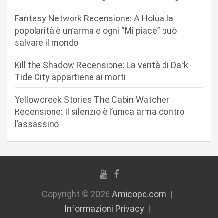
r
Fantasy Network Recensione: A Holua la
t
popolarità è un’arma e ogni “Mi piace” può
i
salvare il mondo
c
Kill the Shadow Recensione: La verità di Dark
o
Tide City appartiene ai morti
l
i
Yellowcreek Stories The Cabin Watcher
Recensione: Il silenzio è l’unica arma contro
l’assassino
Copyright © 2026
Amicopc.com
Informazioni Privacy