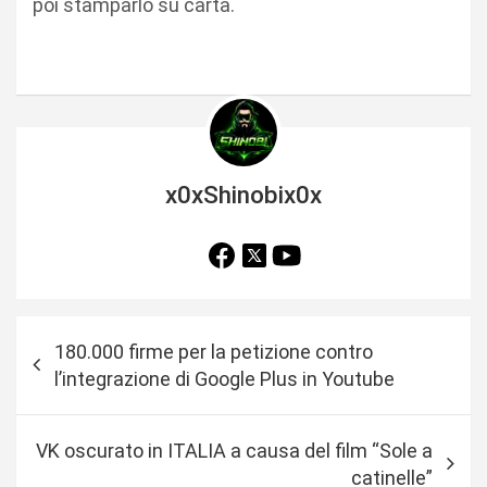
poi stamparlo su carta.
x0xShinobix0x
N
180.000 firme per la petizione contro
a
l’integrazione di Google Plus in Youtube
v
i
VK oscurato in ITALIA a causa del film “Sole a
g
catinelle”