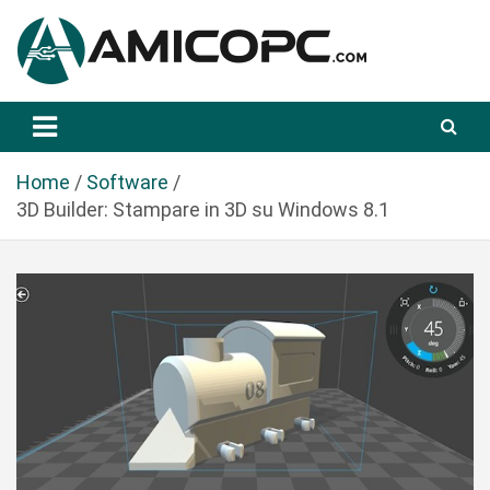
S
a
l
t
Novità Tecnologiche: Guide e News
Amicopc.com
a
a
l
Home
Software
c
3D Builder: Stampare in 3D su Windows 8.1
o
n
t
e
n
u
t
o