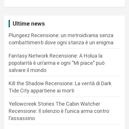
a
z
i
Ultime news
o
Plungeez Recensione: un metroidvania senza
n
combattimenti dove ogni stanza è un enigma
e
Fantasy Network Recensione: A Holua la
a
popolarità è un’arma e ogni “Mi piace” può
r
salvare il mondo
t
Kill the Shadow Recensione: La verità di Dark
i
Tide City appartiene ai morti
c
Yellowcreek Stories The Cabin Watcher
o
Recensione: Il silenzio è l’unica arma contro
l
l’assassino
i